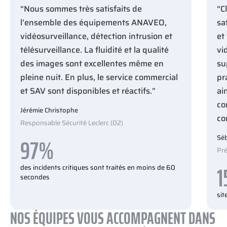
“Nous sommes très satisfaits de
“C
l’ensemble des équipements ANAVEO,
sa
vidéosurveillance, détection intrusion et
et
télésurveillance. La fluidité et la qualité
vi
des images sont excellentes même en
su
pleine nuit. En plus, le service commercial
pr
et SAV sont disponibles et réactifs.”
ai
co
Jérémie Christophe
co
Responsable Sécurité Leclerc (02)
97%
Séb
Pré
1
des incidents critiques sont traités en moins de 60
secondes
si
NOS ÉQUIPES VOUS ACCOMPAGNENT DANS