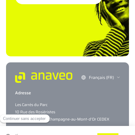
Français (FR)
Adresse
Les Carrés du Parc
10 Rue des Rosiéristes
CS69317 – 69544 Champagne-au-Mont-d’Or CEDEX