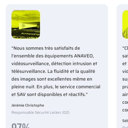
“Nous sommes très satisfaits de
“C
l’ensemble des équipements ANAVEO,
sa
vidéosurveillance, détection intrusion et
et
télésurveillance. La fluidité et la qualité
vi
des images sont excellentes même en
su
pleine nuit. En plus, le service commercial
pr
et SAV sont disponibles et réactifs.”
ai
co
Jérémie Christophe
co
Responsable Sécurité Leclerc (02)
97%
Séb
Pré