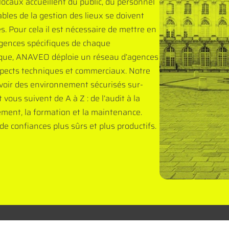
 locaux accueillent du public, du personnel
ables de la gestion des lieux se doivent
s. Pour cela il est nécessaire de mettre en
igences spécifiques de chaque
ique, ANAVEO déploie un réseau d’agences
aspects techniques et commerciaux. Notre
oir des environnement sécurisés sur-
vous suivent de A à Z : de l’audit à la
ement, la formation et la maintenance.
de confiances plus sûrs et plus productifs.