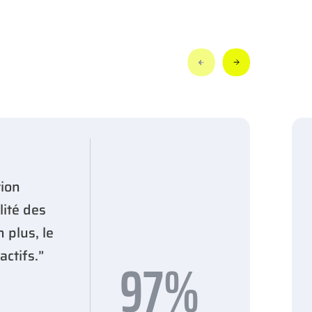
ion
lité des
 plus, le
97%
actifs.”