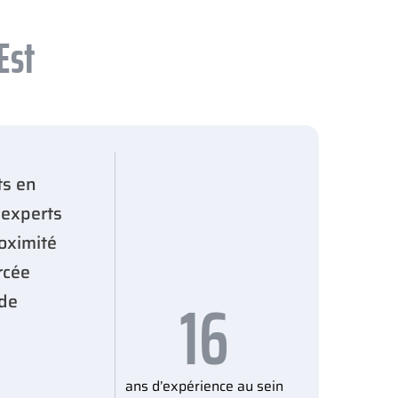
Est
ts en
 experts
oximité
rcée
16
 de
ans d’expérience au sein