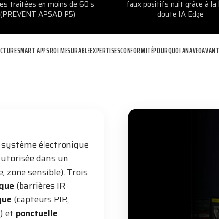
es traitées en moins de 60 s
faux positifs nuit grâce à la
(PREVENT APSAD P5)
doute IA Edge
ECTURE
SMART APPS
ROI MESURABLE
EXPERTISES
CONFORMITÉ
POURQUOI ANAVEO
AVANT
 système électronique
autorisée dans un
, zone sensible). Trois
ique
(barrières IR
que
(capteurs PIR,
) et
ponctuelle