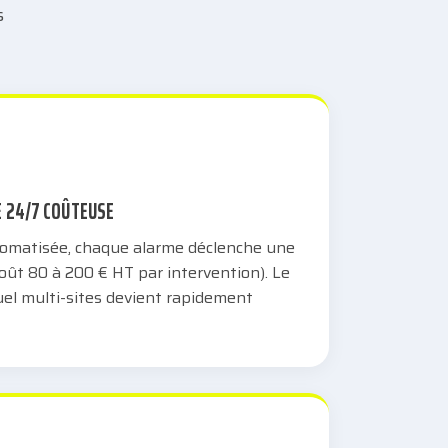
s
E 24/7 COÛTEUSE
tomatisée, chaque alarme déclenche une
oût 80 à 200 € HT par intervention). Le
uel multi-sites devient rapidement