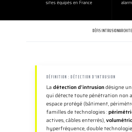
sites équipés en France
alarm
DÉFIS INTRUSION
ARCHIT
DÉFINITION : DÉTECTION D’INTRUSION
La
détection d’intrusion
désigne un
qui détecte toute pénétration non 
espace protégé (bâtiment, périmètre
familles de technologies :
périmétr
actives, câbles enterrés),
volumétri
hyperfréquence, double technologie