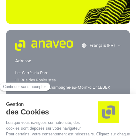
Français (FR)
Adresse
Les Carrés du Parc
10 Rue des Rosiéristes
CS69317 – 69544 Champagne-au-Mont-d’Or CEDEX
Nous contacter
SAV/Maintenance
0 979 980 144
Pour toutes vos autres demandes :