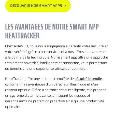
domaine alimentaire
pannes et optimiser les performances des machines
DÉCOUVRIR NOS SMART APPS
LES AVANTAGES DE NOTRE SMART APP
HEATTRACKER
Chez ANAVEO, nous nous engageons à garantir votre sécurité et
portée étendue en détectant
votre sérénité grâce à nos services et à nos offres innovantes et
d’autres sources de chaleur
à la pointe de la technologie. Notre smart app offre une approche
totalement novatrice, intelligente et connectée, vous permettant
de bénéficier d’une expérience utilisateur optimale.
HeatTracker offre une solution complète de
sécurité incendie
,
un environnement
combinant les avantages d’un détecteur thermique et d’un
sûr et conforme aux normes spécifiques
capteur optique. Grâce à sa conception intelligente, elle propose
un système d’alarme avancé, anticipant les risques et
garantissant une protection proactive ainsi qu’une productivité
optimale.