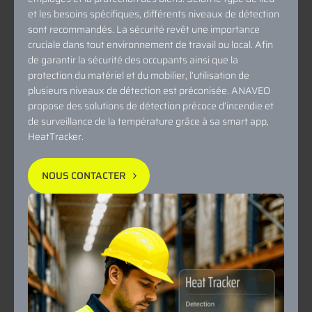
TECHNOLOGIQUES
et les besoins spécifiques, différents niveaux de détection
sont recommandés. La sécurité revêt une importance
cruciale dans tout environnement de travail ou local. Afin
RESSOURCES
de garantir la sécurité des occupants ainsi que la
protection du matériel et du mobilier, l’utilisation de
plusieurs niveaux de détection est préconisée. ANAVEO
propose des solutions de détection précoce d’incendie et
de surveillance de la température grâce à sa smart app,
HeatTracker.
NOUS CONTACTER
NOUS CONTACTER