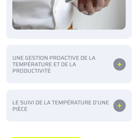
UNE GESTION PROACTIVE DE LA
TEMPÉRATURE ET DE LA
PRODUCTIVITÉ
le contrôle du réchauffement dû aux frictions
LE SUIVI DE LA TEMPÉRATURE D’UNE
mécaniques et la surveillance de la montée en chaleur
PIÈCE
des moteurs
prévenir les