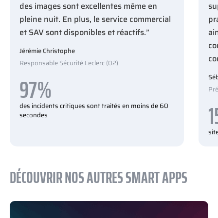
des images sont excellentes même en
su
pleine nuit. En plus, le service commercial
pr
et SAV sont disponibles et réactifs.”
ai
co
Jérémie Christophe
co
Responsable Sécurité Leclerc (02)
97%
Séb
Pré
1
des incidents critiques sont traités en moins de 60
secondes
si
DÉCOUVRIR NOS AUTRES SMART APPS