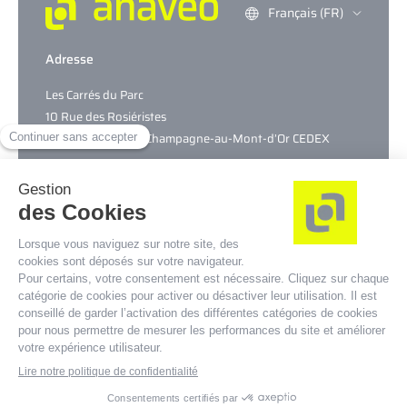
Français (FR)
Adresse
Les Carrés du Parc
10 Rue des Rosiéristes
CS69317 – 69544 Champagne-au-Mont-d’Or CEDEX
Nous contacter
SAV/Maintenance
0 979 980 144
Pour toutes vos autres demandes :
0 979 980 710
© Copyright Anaveo, 2026