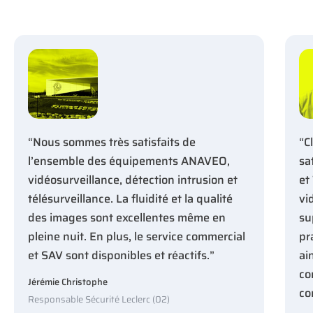
“Nous sommes très satisfaits de
“C
l’ensemble des équipements ANAVEO,
sa
vidéosurveillance, détection intrusion et
et
télésurveillance. La fluidité et la qualité
vi
des images sont excellentes même en
su
pleine nuit. En plus, le service commercial
pr
et SAV sont disponibles et réactifs.”
ai
co
Jérémie Christophe
co
Responsable Sécurité Leclerc (02)