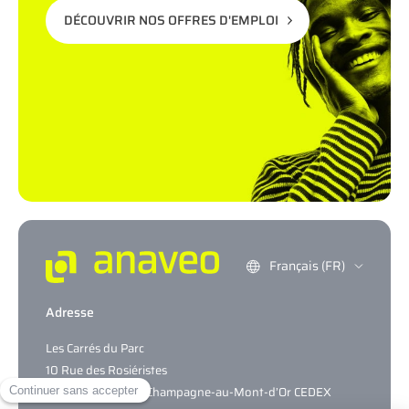
DÉCOUVRIR NOS OFFRES D'EMPLOI
Français (FR)
Adresse
Les Carrés du Parc
10 Rue des Rosiéristes
CS69317 – 69544 Champagne-au-Mont-d’Or CEDEX