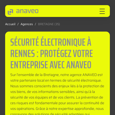
Accueil
/
Agences
/
BRETAGNE (35)
ANAVEO
SÉCURITÉ ÉLECTRONIQUE À
RENNES : PROTÉGEZ VOTRE
EXPERTISES
ENTREPRISE AVEC ANAVEO
SECTEURS
Sur l’ensemble de la Bretagne, notre agence ANAVEO est
votre partenaire local en termes de sécurité électronique.
Nous sommes conscients des enjeux liés à la protection de
INNOVEO
vos biens, de vos informations sensibles, ainsi qu’à la
sécurité de vos équipes et de vos clients. La prévention de
ces risques est fondamentale pour assurer la continuité de
NOS INNOVATIONS
vos opérations. Grâce à notre expertise approfondie, nous
concevons des solutions de sécurité adaptées qui