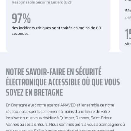
Responsable Sécurité Leclerc (02)
97%
Séb
Pré
1
des incidents critiques sont traités en moins de 60
secondes
si
NOTRE SAVOIR-FAIRE EN SÉCURITÉ
ÉLECTRONIQUE ACCESSIBLE OÙ QUE VOUS
SOYEZ EN BRETAGNE
En Bretagne avec notre agence ANAVEO et l’ensemble de notre
réseau, nos experts se tiennent à moins d’une heure de votre
localisation, que vous résidiez à Quimper, Rennes, Saint-Brieuc,
Vannes ou ses alentours. Nous sommes prêts à vous accompagner où
que vous soyez. Grâce à notre expertise et à notre engagement