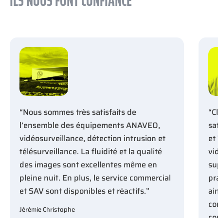
ILS NOUS FONT CONFIANCE
“Nous sommes très satisfaits de
“C
l’ensemble des équipements ANAVEO,
sa
vidéosurveillance, détection intrusion et
et
télésurveillance. La fluidité et la qualité
vi
des images sont excellentes même en
su
pleine nuit. En plus, le service commercial
pr
et SAV sont disponibles et réactifs.”
ai
co
Jérémie Christophe
co