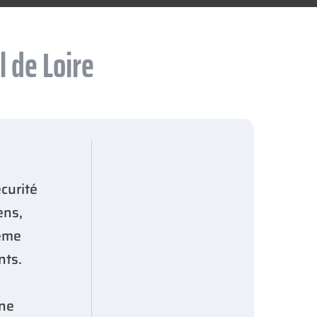
 de Loire
curité
ens,
même
nts.
une