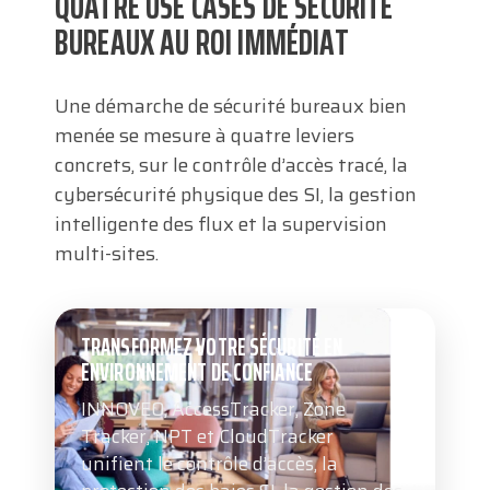
QUATRE USE CASES DE SÉCURITÉ
BUREAUX AU ROI IMMÉDIAT
Une démarche de sécurité bureaux bien
menée se mesure à quatre leviers
concrets, sur le contrôle d’accès tracé, la
cybersécurité physique des SI, la gestion
intelligente des flux et la supervision
multi-sites.
TRANSFORMEZ VOTRE SÉCURITÉ EN
ENVIRONNEMENT DE CONFIANCE
INNOVEO, AccessTracker, Zone
Tracker, NPT et CloudTracker
unifient le contrôle d’accès, la