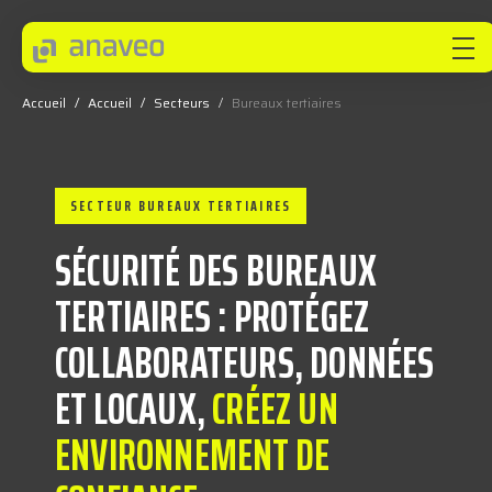
Accueil
/
Accueil
/
Secteurs
/
Bureaux tertiaires
ANAVEO
SECTEUR BUREAUX TERTIAIRES
EXPERTISES
SÉCURITÉ DES BUREAUX
SECTEURS
TERTIAIRES : PROTÉGEZ
COLLABORATEURS, DONNÉES
INNOVEO
ET LOCAUX,
CRÉEZ UN
ENVIRONNEMENT DE
NOS INNOVATIONS