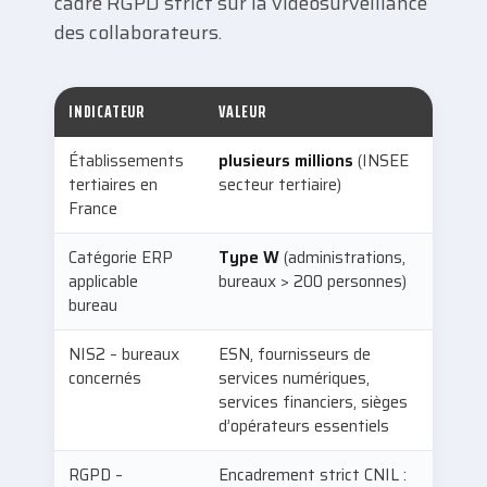
cadre RGPD strict sur la vidéosurveillance
des collaborateurs.
INDICATEUR
VALEUR
Établissements
plusieurs millions
(INSEE
tertiaires en
secteur tertiaire)
France
Catégorie ERP
Type W
(administrations,
applicable
bureaux > 200 personnes)
bureau
NIS2 – bureaux
ESN, fournisseurs de
concernés
services numériques,
services financiers, sièges
d’opérateurs essentiels
RGPD –
Encadrement strict CNIL :