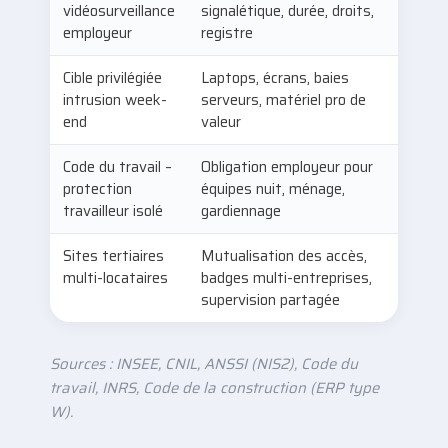
vidéosurveillance
signalétique, durée, droits,
employeur
registre
Cible privilégiée
Laptops, écrans, baies
intrusion week-
serveurs, matériel pro de
end
valeur
Code du travail –
Obligation employeur pour
protection
équipes nuit, ménage,
travailleur isolé
gardiennage
Sites tertiaires
Mutualisation des accès,
multi-locataires
badges multi-entreprises,
supervision partagée
Sources : INSEE, CNIL, ANSSI (NIS2), Code du
travail, INRS, Code de la construction (ERP type
W).