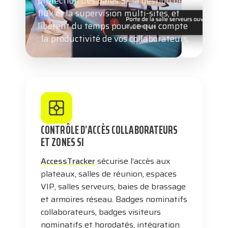
protection des baies SI, la gestion des
flux et la supervision multi-sites, et
libèrent du temps pour ce qui compte
: la productivité de vos collaborateurs.
CONTRÔLE D’ACCÈS COLLABORATEURS
ET ZONES SI
AccessTracker
sécurise l’accès aux
plateaux, salles de réunion, espaces
VIP, salles serveurs, baies de brassage
et armoires réseau. Badges nominatifs
collaborateurs, badges visiteurs
nominatifs et horodatés, intégration