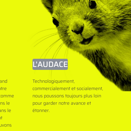
L'AUDACE
uand
Technologiquement,
tre
commercialement et socialement,
s comme
nous poussons toujours plus loin
ns le
pour garder notre avance et
ns le
étonner.
nt
ouvons