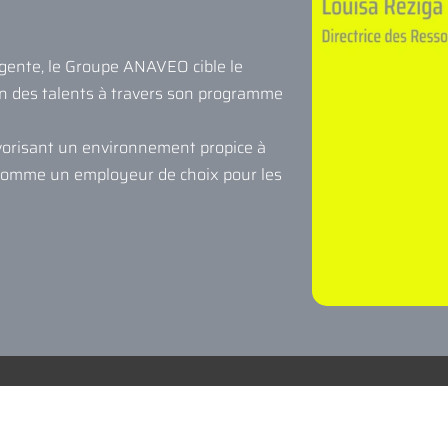
ligente, le Groupe ANAVEO cible le
on des talents à travers son programme
avorisant un environnement propice à
 comme un employeur de choix pour les