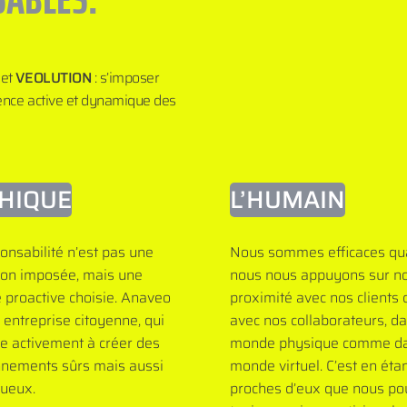
jet
VEOLUTION
: s’imposer
gence active et dynamique des
THIQUE
L’HUMAIN
onsabilité n’est pas une
Nous sommes efficaces q
ion imposée, mais une
nous nous appuyons sur no
e proactive choisie. Anaveo
proximité avec nos client
 entreprise citoyenne, qui
avec nos collaborateurs, da
pe activement à créer des
monde physique comme da
nnements sûrs mais aussi
monde virtuel. C’est en éta
tueux.
proches d’eux que nous p