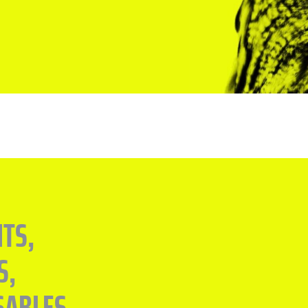
TS,
S,
SABLES.