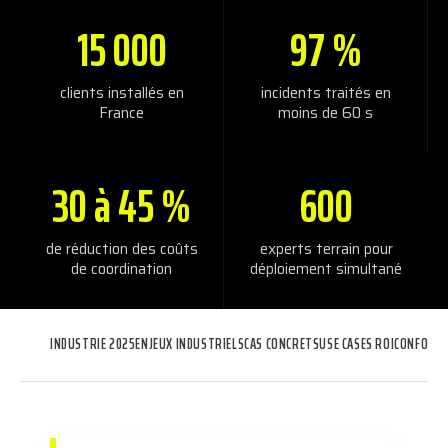
15 000
97 %
clients installés en
incidents traités en
France
moins de 60 s
30 à 45 %
600
de réduction des coûts
experts terrain pour
de coordination
déploiement simultané
INDUSTRIE 2025
ENJEUX INDUSTRIELS
CAS CONCRETS
USE CASES ROI
CONFORM