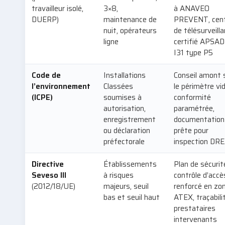
travailleur isolé,
3×8,
à ANAVEO
DUERP)
maintenance de
PREVENT, cen
nuit, opérateurs
de télésurveill
ligne
certifié APSAD
I31 type P5
Code de
Installations
Conseil amont 
l’environnement
Classées
le périmètre vi
(ICPE)
soumises à
conformité
autorisation,
paramétrée,
enregistrement
documentation
ou déclaration
prête pour
préfectorale
inspection DR
Directive
Établissements
Plan de sécurit
Seveso III
à risques
contrôle d’accè
(2012/18/UE)
majeurs, seuil
renforcé en zo
bas et seuil haut
ATEX, traçabili
prestataires
intervenants