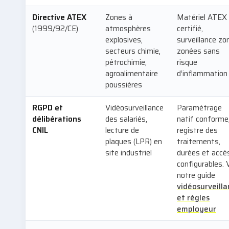
Directive ATEX
Zones à
Matériel ATEX
(1999/92/CE)
atmosphères
certifié,
explosives,
surveillance zo
secteurs chimie,
zonées sans
pétrochimie,
risque
agroalimentaire
d’inflammation
poussières
RGPD et
Vidéosurveillance
Paramétrage
délibérations
des salariés,
natif conforme
CNIL
lecture de
registre des
plaques (LPR) en
traitements,
site industriel
durées et accè
configurables. 
notre guide
vidéosurveill
et règles
employeur