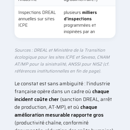
Inspections DREAL
plusieurs
milliers
annuelles sur sites
d’inspections
ICPE
programmées et
inopinées par an
Sources : DREAL et Ministère de la Transition
écologique pour les sites ICPE et Seveso, CNAM
AT/MP pour la sinistralité, ANSSI pour NIS2 (cf.
références institutionnelles en fin de page).
Le constat est sans ambiguïté : l’industrie
française opère dans un cadre où
chaque
incident coûte cher
(sanction DREAL, arrêt
de production, AT-MP), et où
chaque
amélioration mesurable rapporte gros
(productivité chaîne, conformité