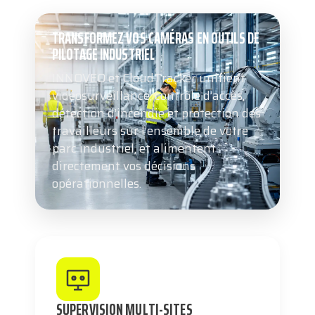
TRANSFORMEZ VOS CAMÉRAS EN OUTILS DE
PILOTAGE INDUSTRIEL
INNOVEO et CloudTracker unifient
vidéosurveillance, contrôle d’accès,
détection d’incendie et protection des
travailleurs sur l’ensemble de votre
parc industriel, et alimentent
directement vos décisions
opérationnelles.
SUPERVISION MULTI-SITES