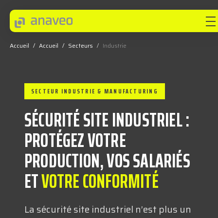
Accueil
/
Accueil
/
Secteurs
/
Industrie
ANAVEO
SECTEUR INDUSTRIE & MANUFACTURING
EXPERTISES
SÉCURITÉ SITE INDUSTRIEL :
SECTEURS
PROTÉGEZ VOTRE
PRODUCTION, VOS SALARIÉS
INNOVEO
ET
VOTRE CONFORMITÉ
NOS INNOVATIONS
La sécurité site industriel n’est plus un