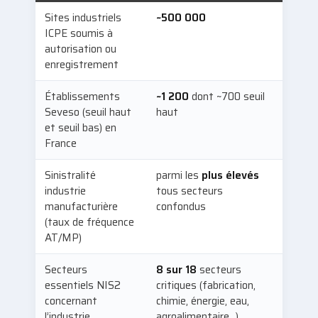
Sites industriels
~500 000
ICPE soumis à
autorisation ou
enregistrement
Établissements
~1 200
dont ~700 seuil
Seveso (seuil haut
haut
et seuil bas) en
France
Sinistralité
parmi les
plus élevés
industrie
tous secteurs
manufacturière
confondus
(taux de fréquence
AT/MP)
Secteurs
8 sur 18
secteurs
essentiels NIS2
critiques (fabrication,
concernant
chimie, énergie, eau,
l’industrie
agroalimentaire…)