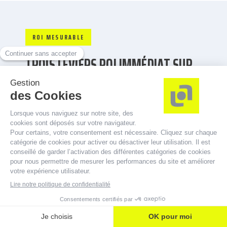
ROI MESURABLE
TROIS LEVIERS ROI IMMÉDIAT SUR
UN DÉPLOIEMENT INCENDIE
Une mise en conformité incendie bien
structurée transforme l’économie du
risque. Voici les bénéfices mesurables et
reproductibles observés chez nos clients
multi-sites.
LEVIER 1