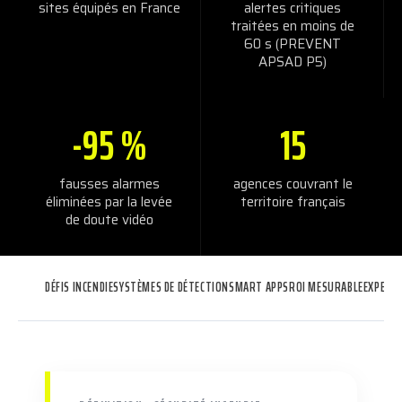
sites équipés en France
alertes critiques
traitées en moins de
60 s (PREVENT
APSAD P5)
-95 %
15
fausses alarmes
agences couvrant le
éliminées par la levée
territoire français
de doute vidéo
DÉFIS INCENDIE
SYSTÈMES DE DÉTECTION
SMART APPS
ROI MESURABLE
EXPERT