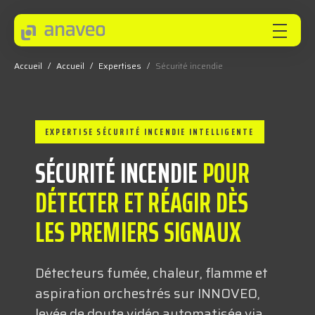
Accueil
/
Accueil
/
Expertises
/
Sécurité incendie
ANAVEO
EXPERTISE SÉCURITÉ INCENDIE INTELLIGENTE
EXPERTISES
SÉCURITÉ INCENDIE
POUR
SECTEURS
DÉTECTER ET RÉAGIR DÈS
LES PREMIERS SIGNAUX
INNOVEO
Détecteurs fumée, chaleur, flamme et
aspiration orchestrés sur INNOVEO,
NOS INNOVATIONS
levée de doute vidéo automatisée via