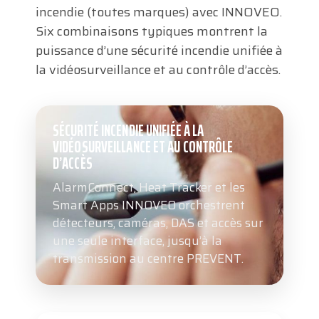
incendie (toutes marques) avec INNOVEO.
Six combinaisons typiques montrent la
puissance d’une sécurité incendie unifiée à
la vidéosurveillance et au contrôle d’accès.
SÉCURITÉ INCENDIE UNIFIÉE À LA
VIDÉOSURVEILLANCE ET AU CONTRÔLE
D’ACCÈS
AlarmConnect, Heat Tracker et les
Smart Apps INNOVEO orchestrent
détecteurs, caméras, DAS et accès sur
une seule interface, jusqu’à la
transmission au centre PREVENT.