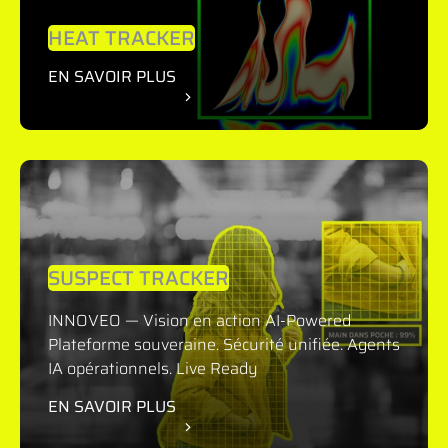
TECHNOLOGIQUES
HEAT TRACKER
EN SAVOIR PLUS
RESSOURCES
NOUS CONTACTER
SUSPECT TRACKER
INNOVEO — Vision en action AI-Powered
Plateforme souveraine. Sécurité unifiée. Agents
IA opérationnels. Live Ready
EN SAVOIR PLUS