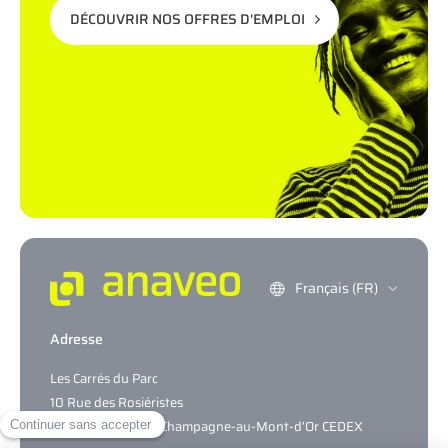
DÉCOUVRIR NOS OFFRES D'EMPLOI
Français (FR)
Adresse
Les Carrés du Parc
10 Rue des Rosiéristes
CS69317 – 69544 Champagne-au-Mont-d’Or CEDEX