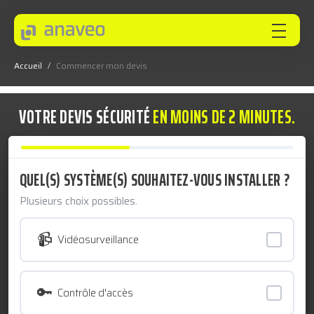
Accueil
/
Commencer mon devis
ANAVEO
VOTRE DEVIS SÉCURITÉ
EN MOINS DE 2 MINUTES.
EXPERTISES
QUEL(S) SYSTÈME(S) SOUHAITEZ-VOUS INSTALLER ?
SECTEURS
Plusieurs choix possibles.
📹
Vidéosurveillance
INNOVEO
🔑
Contrôle d'accès
NOS INNOVATIONS