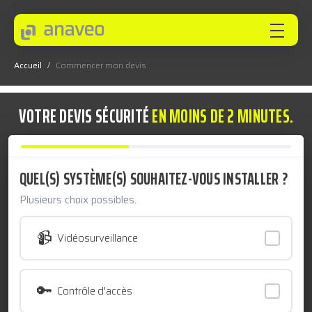
Accueil
/
Commencer mon devis
ANAVEO
VOTRE DEVIS SÉCURITÉ
EN MOINS DE 2 MINUTES.
EXPERTISES
QUEL(S) SYSTÈME(S) SOUHAITEZ-VOUS INSTALLER ?
SECTEURS
Plusieurs choix possibles.
📹
Vidéosurveillance
INNOVEO
🔑
Contrôle d'accès
NOS INNOVATIONS