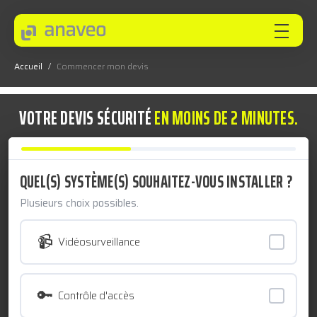
Accueil
/
Commencer mon devis
ANAVEO
VOTRE DEVIS SÉCURITÉ
EN MOINS DE 2 MINUTES.
EXPERTISES
QUEL(S) SYSTÈME(S) SOUHAITEZ-VOUS INSTALLER ?
SECTEURS
Plusieurs choix possibles.
📹
Vidéosurveillance
INNOVEO
🔑
Contrôle d'accès
NOS INNOVATIONS